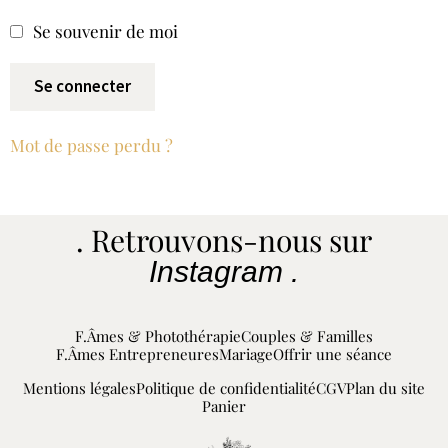
Se souvenir de moi
Se connecter
Mot de passe perdu ?
. Retrouvons-nous sur
Instagram .
F.Âmes & Photothérapie
Couples & Familles
F.Âmes Entrepreneures
Mariage
Offrir une séance
Mentions légales
Politique de confidentialité
CGV
Plan du site
Panier