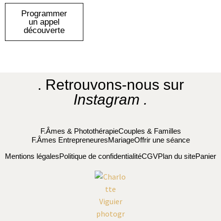
Programmer
un appel
découverte
. Retrouvons-nous sur
Instagram .
F.Âmes & Photothérapie
Couples & Familles
F.Âmes Entrepreneures
Mariage
Offrir une séance
Mentions légales
Politique de confidentialité
CGV
Plan du site
Panier