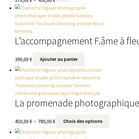
270,00
€
–
450,00
€
L’accompagnement F.âme à fle
390,00
€
Ajouter au panier
La promenade photographique 
450,00
€
–
780,00
€
Choix des options